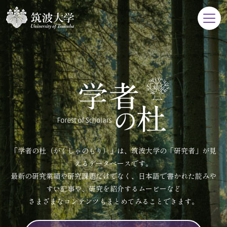
「学者の杜（がくしゃのもり）」は、筑波大学の「研究者」が見
えるデータベースです。
最新の研究業績や研究課題だけでなく、日本語で書かれた読みや
すい記事や、研究を紹介するムービーなど
さまざまなコンテンツもまとめてみることできます。