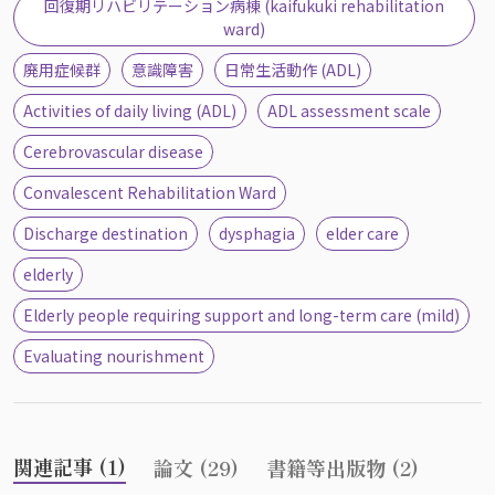
回復期リハビリテーション病棟 (kaifukuki rehabilitation
ward)
廃用症候群
意識障害
日常生活動作 (ADL)
Activities of daily living (ADL)
ADL assessment scale
Cerebrovascular disease
Convalescent Rehabilitation Ward
Discharge destination
dysphagia
elder care
elderly
Elderly people requiring support and long-term care (mild)
Evaluating nourishment
関連記事 (1)
論文 (29)
書籍等出版物 (2)