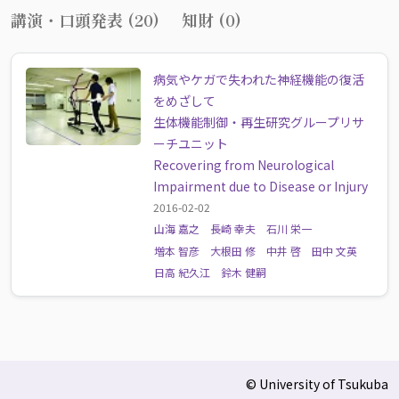
講演・口頭発表 (20)
知財 (0)
病気やケガで失われた神経機能の復活
をめざして
生体機能制御・再生研究グループリサ
ーチユニット
Recovering from Neurological
Impairment due to Disease or Injury
2016-02-02
山海 嘉之
長崎 幸夫
石川 栄一
増本 智彦
大根田 修
中井 啓
田中 文英
日高 紀久江
鈴木 健嗣
© University of Tsukuba