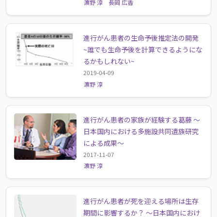
濵野 淳
長岡 広香
進行がん患者の生命予後推定法の開発
~誰でも生命予後を計算できるようにな
るかもしれない~
2019-04-09
濵野 淳
進行がん患者の家族が経験する葛藤 ～
日本国内における多施設共同遺族研究
による成果～
2017-11-07
濵野 淳
進行がん患者が死を迎える場所は生存
期間に影響するか？ ～日本国内におけ