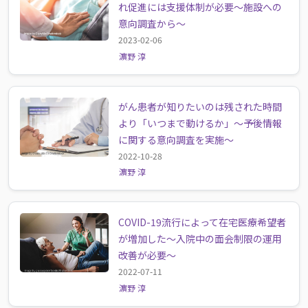
れ促進には支援体制が必要〜施設への
意向調査から〜
2023-02-06
濵野 淳
がん患者が知りたいのは残された時間
より「いつまで動けるか」〜予後情報
に関する意向調査を実施〜
2022-10-28
濵野 淳
COVID-19流行によって在宅医療希望者
が増加した～入院中の面会制限の運用
改善が必要〜
2022-07-11
濵野 淳