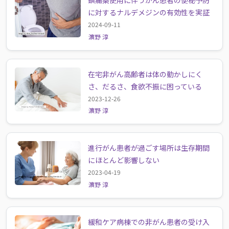
鎮痛薬使用に伴うがん患者の便秘予防
に対するナルデメジンの有効性を実証
2024-09-11
濵野 淳
在宅非がん高齢者は体の動かしにく
さ、だるさ、食欲不振に困っている
2023-12-26
濵野 淳
進行がん患者が過ごす場所は生存期間
にほとんど影響しない
2023-04-19
濵野 淳
緩和ケア病棟での非がん患者の受け入