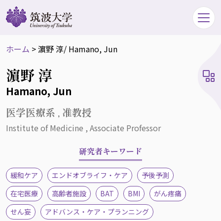
ホーム
>
濵野 淳
/ Hamano, Jun
濵野 淳
Hamano, Jun
医学医療系 , 准教授
Institute of Medicine , Associate Professor
研究者キーワード
緩和ケア
エンドオブライフ・ケア
予後予測
在宅医療
高齢者施設
BAT
BMI
がん疼痛
せん妄
アドバンス・ケア・プランニング