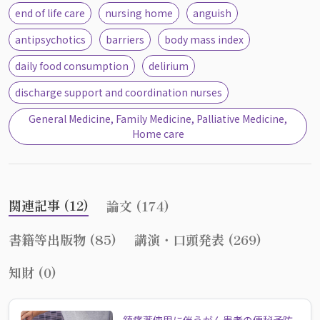
end of life care
nursing home
anguish
antipsychotics
barriers
body mass index
daily food consumption
delirium
discharge support and coordination nurses
General Medicine, Family Medicine, Palliative Medicine,
Home care
関連記事 (12)
論文 (174)
書籍等出版物 (85)
講演・口頭発表 (269)
知財 (0)