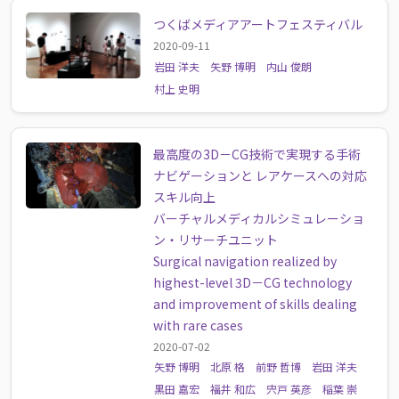
つくばメディアアートフェスティバル
2020-09-11
岩田 洋夫
矢野 博明
内山 俊朗
村上 史明
最高度の3D－CG技術で実現する手術
ナビゲーションと レアケースへの対応
スキル向上
バーチャルメディカルシミュレーショ
ン・リサーチユニット
Surgical navigation realized by
highest-level 3D－CG technology
and improvement of skills dealing
with rare cases
2020-07-02
矢野 博明
北原 格
前野 哲博
岩田 洋夫
黒田 嘉宏
福井 和広
宍戸 英彦
稲葉 崇