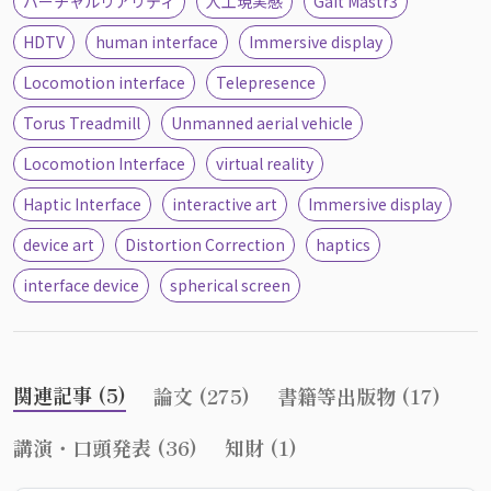
バーチャルリアリティ
人工現実感
Gait Mastr3
HDTV
human interface
Immersive display
Locomotion interface
Telepresence
Torus Treadmill
Unmanned aerial vehicle
Locomotion Interface
virtual reality
Haptic Interface
interactive art
Immersive display
device art
Distortion Correction
haptics
interface device
spherical screen
関連記事 (5)
論文 (275)
書籍等出版物 (17)
講演・口頭発表 (36)
知財 (1)