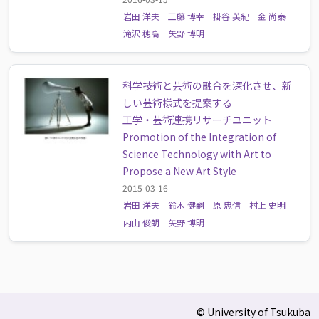
岩田 洋夫
工藤 博幸
掛谷 英紀
金 尚泰
滝沢 穂高
矢野 博明
科学技術と芸術の融合を深化させ、新
しい芸術様式を提案する
工学・芸術連携リサーチユニット
Promotion of the Integration of
Science Technology with Art to
Propose a New Art Style
2015-03-16
岩田 洋夫
鈴木 健嗣
原 忠信
村上 史明
内山 俊朗
矢野 博明
© University of Tsukuba