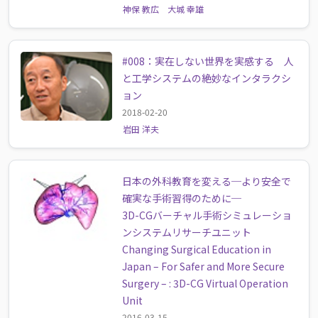
神保 教広
大城 幸雄
#008：実在しない世界を実感する 人
と工学システムの絶妙なインタラクシ
ョン
2018-02-20
岩田 洋夫
日本の外科教育を変える─より安全で
確実な手術習得のために─
3D-CGバーチャル手術シミュレーショ
ンシステムリサーチユニット
Changing Surgical Education in
Japan – For Safer and More Secure
Surgery – : 3D-CG Virtual Operation
Unit
2016-03-15