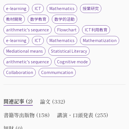
e-learning
ICT
Mathematics
授業研究
教材開発
数学教育
数学的活動
arithmetic's sequence
Flowchart
ICT利用教育
e-learning
ICT
Mathematics
Mathematization
Mediational means
Statistical Literacy
arithmetic's sequence
Cognitive mode
Collaboration
Commumcation
関連記事 (2)
論文 (332)
書籍等出版物 (158)
講演・口頭発表 (255)
知財 (0)