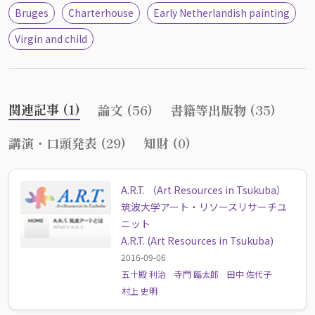
Bruges
Charterhouse
Early Netherlandish painting
Virgin and child
関連記事 (1)
論文 (56)
書籍等出版物 (35)
講演・口頭発表 (29)
知財 (0)
A.R.T. （Art Resources in Tsukuba）
筑波大学アート・リソースリサーチユ
ニット
A.R.T. (Art Resources in Tsukuba)
2016-09-06
五十殿 利治
寺門 臨太郎
田中 佐代子
村上 史明