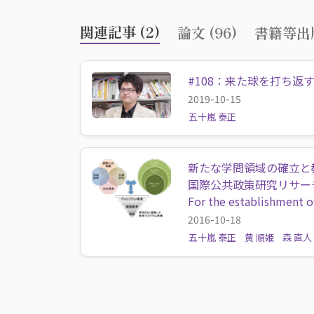
関連記事 (2)
論文 (96)
書籍等出版
#108：来た球を打ち返
2019-10-15
五十嵐 泰正
新たな学問領域の確立と
国際公共政策研究リサー
For the establishment o
2016-10-18
五十嵐 泰正
黄 順姫
森 直人