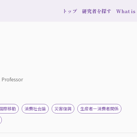
トップ
研究者を探す
What i
, Professor
国際移動
消費社会論
災害復興
生産者ー消費者関係