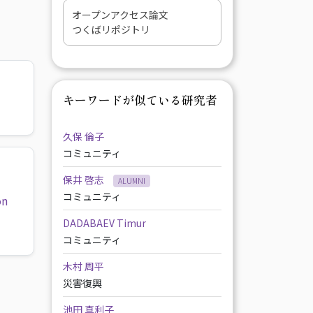
オープンアクセス論文
つくばリポジトリ
キーワードが似ている研究者
久保 倫子
コミュニティ
保井 啓志
ALUMNI
コミュニティ
on
DADABAEV Timur
コミュニティ
木村 周平
災害復興
池田 真利子