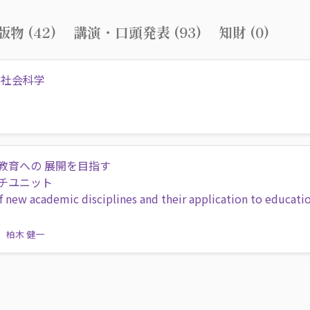
物 (42)
講演・口頭発表 (93)
知財 (0)
す社会科学
教育への 展開を目指す
チユニット
f new academic disciplines and their application to educati
柏木 健一