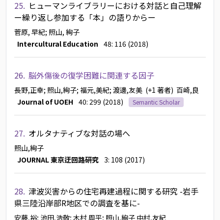
25.
ヒューマンライブラリーにおける対話と自己理解
ー繰り返し参加する「本」の語りからー
菅原, 早紀
; 照山, 絢子
Intercultural Education
48: 116 (2018)
26.
脳外傷後の復学困難に関連する因子
長野,正幸
; 照山,絢子
; 福元,美紀
; 渡邊,友美
(+1 著者)
百崎,良
Journal of UOEH
40: 299 (2018)
Semantic Scholar
27.
オルタナティブな対話の場へ
照山,絢子
JOURNAL 東京迂回路研究
3: 108 (2017)
28.
津波災害からの住宅再建過程に関する研究 -岩手
県三陸沿岸部R地区での調査を基に-
安藤,裕
; 池田,浩敬
; 木村 周平
; 照山,絢子
中村,友紀