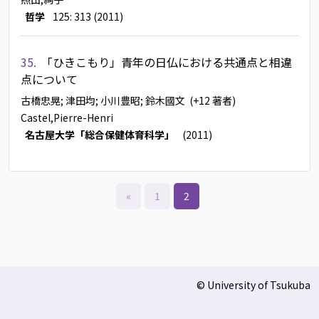
哲学
125: 313 (2011)
35.
「ひきこもり」青年の日仏における共通点と相違
点について
古橋忠晃
; 津田均
; 小川豊昭
; 鈴木國文
(+12 著者)
Castel,Pierre-Henri
名古屋大学「総合保健体育科学」
(2011)
«
1
2
© University of Tsukuba