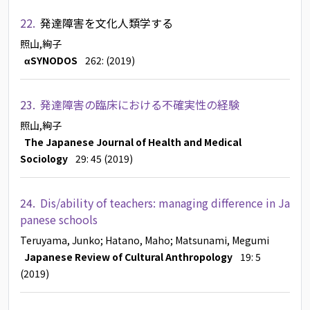
22.
発達障害を文化人類学する
照山,絢子
αSYNODOS
262: (2019)
23.
発達障害の臨床における不確実性の経験
照山,絢子
The Japanese Journal of Health and Medical
Sociology
29: 45 (2019)
24.
Dis/ability of teachers: managing difference in Ja
panese schools
Teruyama, Junko
; Hatano, Maho
; Matsunami, Megumi
Japanese Review of Cultural Anthropology
19: 5
(2019)