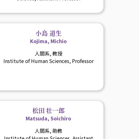
小島 道生
Kojima, Michio
人間系, 教授
Institute of Human Sciences, Professor
松田 壮一郎
Matsuda, Soichiro
人間系, 助教
Institute of Human Sciences, Assistant