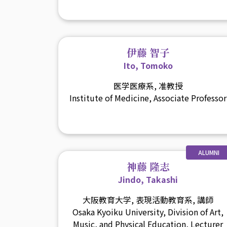
伊藤 智子
Ito, Tomoko
医学医療系, 准教授
Institute of Medicine, Associate Professor
ALUMNI
神藤 隆志
Jindo, Takashi
大阪教育大学, 表現活動教育系, 講師
Osaka Kyoiku University, Division of Art,
Music, and Physical Education, Lecturer