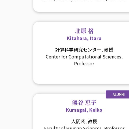
北原 格
Kitahara, Itaru
計算科学研究センター, 教授
Center for Computational Sciences,
Professor
ALUMNI
熊谷 恵子
Kumagai, Keiko
人間系, 教授
Faculty of Human Sciences, Professor