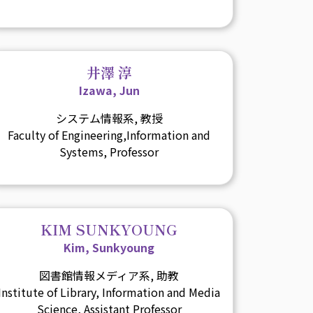
井澤 淳
Izawa, Jun
システム情報系, 教授
Faculty of Engineering,Information and
Systems, Professor
KIM SUNKYOUNG
Kim, Sunkyoung
図書館情報メディア系, 助教
Institute of Library, Information and Media
Science, Assistant Professor