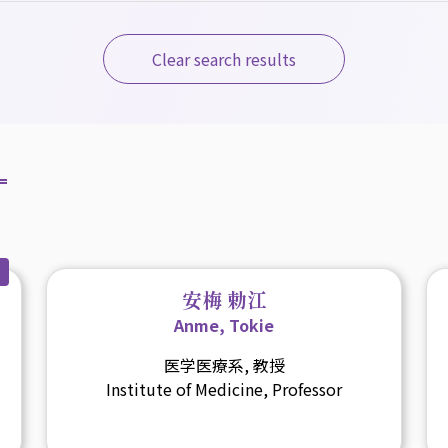
Clear search results
安梅 勅江
Anme, Tokie
医学医療系, 教授
Institute of Medicine, Professor