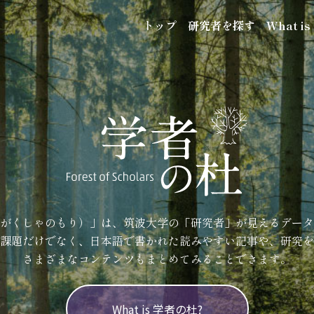
トップ
研究者を探す
What i
がくしゃのもり）」は、筑波大学の「研究者」が見えるデータ
課題だけでなく、日本語で書かれた読みやすい記事や、研究を
さまざまなコンテンツもまとめてみることできます。
What is 学者の杜?