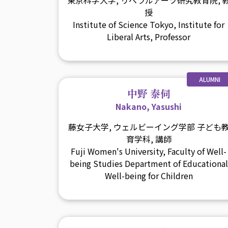
授
Institute of Science Tokyo, Institute for
Liberal Arts, Professor
ALUMNI
中野 泰伺
Nakano, Yasushi
藤女子大学, ウェルビーイング学部 子ども
育学科, 講師
Fuji Women's University, Faculty of Well-
being Studies Department of Educational
Well-being for Children