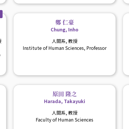
鄭 仁豪
Chung, Inho
授
人間系, 教授
Institute of Human Sciences, Professor
e
原田 隆之
Harada, Takayuki
人間系, 教授
Faculty of Human Sciences