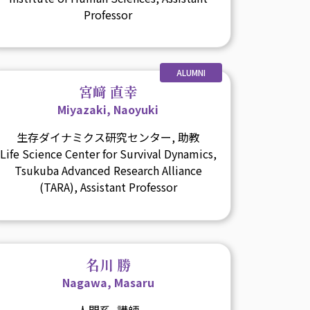
Professor
ALUMNI
宮﨑 直幸
Miyazaki, Naoyuki
生存ダイナミクス研究センター, 助教
Life Science Center for Survival Dynamics,
Tsukuba Advanced Research Alliance
(TARA), Assistant Professor
名川 勝
Nagawa, Masaru
人間系, 講師