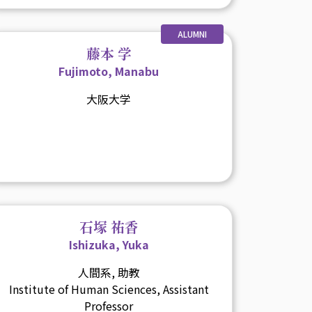
ALUMNI
藤本 学
Fujimoto, Manabu
大阪大学
石塚 祐香
Ishizuka, Yuka
人間系, 助教
Institute of Human Sciences, Assistant
Professor