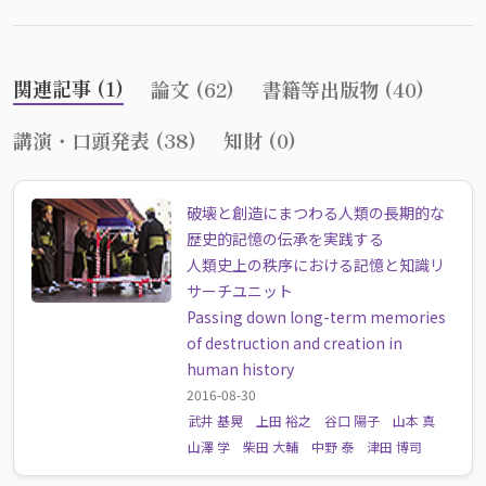
関連記事 (1)
論文 (62)
書籍等出版物 (40)
講演・口頭発表 (38)
知財 (0)
破壊と創造にまつわる人類の長期的な
歴史的記憶の伝承を実践する
人類史上の秩序における記憶と知識リ
サーチユニット
Passing down long-term memories
of destruction and creation in
human history
2016-08-30
武井 基晃
上田 裕之
谷口 陽子
山本 真
山澤 学
柴田 大輔
中野 泰
津田 博司