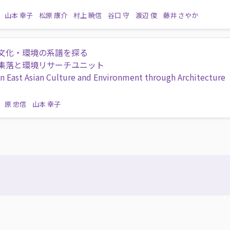
山本 幸子
松原 康介
村上 暁信
谷口 守
渡辺 俊
藤井 さやか
文化・環境の系譜を探る
集落と環境リサーチユニット
n East Asian Culture and Environment through Architecture
原 忠信
山本 幸子