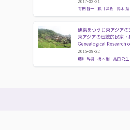
2017-02-21
有田 智一
藤川 昌樹
鈴木 勉
建築をつうじ東アジアの
東アジアの伝統的民家・
Genealogical Research o
2015-09-22
藤川 昌樹
橋本 剛
黒田 乃生