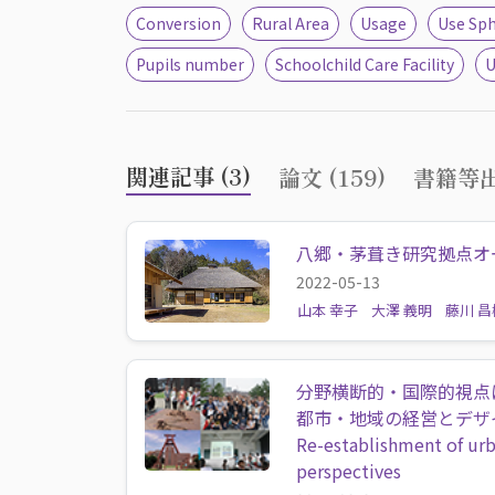
Conversion
Rural Area
Usage
Use Sp
Pupils number
Schoolchild Care Facility
U
関連記事 (3)
論文 (159)
書籍等出
八郷・茅葺き研究拠点オ
2022-05-13
山本 幸子
大澤 義明
藤川 昌
分野横断的・国際的視点
都市・地域の経営とデザ
Re-establishment of urb
perspectives