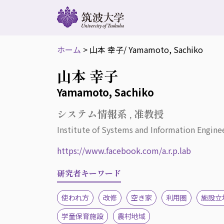
ホーム
>
山本 幸子
/ Yamamoto, Sachiko
山本 幸子
Yamamoto, Sachiko
システム情報系 , 准教授
Institute of Systems and Information Enginee
https://www.facebook.com/a.r.p.lab
研究者キーワード
使われ方
改修
空き家
利用圏
施設立
学童保育施設
農村地域