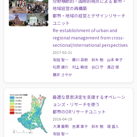
分野横断的・国際的視点による 都市・
地域経営の再構築
都市・地域の経営とデザインリサーチ
ユニット
Re-establishment of urban and
regional management from cross-
sectional/international perspectives
2017-02-21
有田 智一
藤川 昌樹
鈴木 勉
山本 幸子
松原 康介
村上 暁信
谷口 守
渡辺 俊
藤井 さやか
最適な意思決定を支援するオペレーシ
ョンズ・リサーチを使う
都市のORリサーチユニット
2016-04-19
大澤 義明
吉瀬 章子
鈴木 勉
堤 盛人
有田 智一