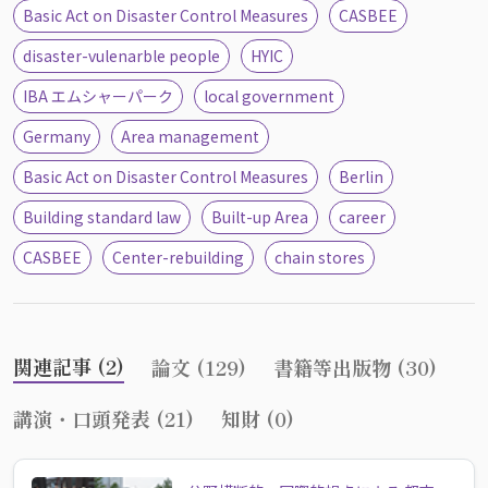
Basic Act on Disaster Control Measures
CASBEE
disaster-vulenarble people
HYIC
IBA エムシャーパーク
local government
Germany
Area management
Basic Act on Disaster Control Measures
Berlin
Building standard law
Built-up Area
career
CASBEE
Center-rebuilding
chain stores
関連記事 (2)
論文 (129)
書籍等出版物 (30)
講演・口頭発表 (21)
知財 (0)