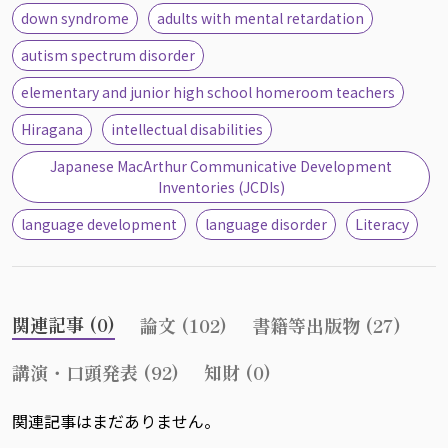
down syndrome
adults with mental retardation
autism spectrum disorder
elementary and junior high school homeroom teachers
Hiragana
intellectual disabilities
Japanese MacArthur Communicative Development
Inventories (JCDIs)
language development
language disorder
Literacy
関連記事 (0)
論文 (102)
書籍等出版物 (27)
講演・口頭発表 (92)
知財 (0)
関連記事はまだありません。