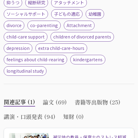
抑うつ
縦断研究
アタッチメント
ソーシャルサポート
子どもの適応
幼稚園
divorce
co-parenting
Attachment
child-care support
children of divorced parents
depression
extra child-care-hours
feelings about child-rearing
kindergartens
longitudinal study
関連記事 (1)
論文 (69)
書籍等出版物 (25)
講演・口頭発表 (94)
知財 (0)
被災地の教員・保育士のストレス軽減