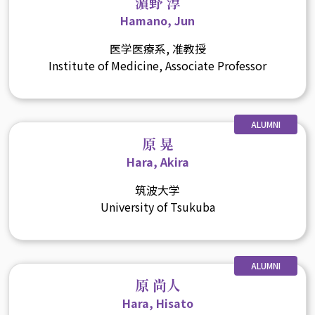
濵野 淳
Hamano, Jun
医学医療系, 准教授
Institute of Medicine, Associate Professor
ALUMNI
原 晃
Hara, Akira
筑波大学
University of Tsukuba
ALUMNI
原 尚人
Hara, Hisato