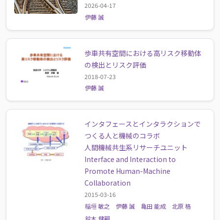
2026-04-17
伊藤 誠
歩車共有空間における高リスク移動体
の検出とリスク評価
2018-07-23
伊藤 誠
インタフェースとインタラクションで
つくる人と機械のコラボ
人間機械共生系リサーチユニット
Interface and Interaction to
Promote Human-Machine
Collaboration
2015-03-16
稲垣 敏之
伊藤 誠
亀田 能成
北原 格
鈴木 健嗣