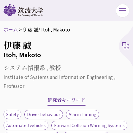
ホーム
>
伊藤 誠
/ Itoh, Makoto
伊藤 誠
Itoh, Makoto
システム情報系 , 教授
Institute of Systems and Information Engineering ,
Professor
研究者キーワード
Safety
Driver behaviour
Alarm Timing
Automated vehicles
Forward Collision Warning Systems