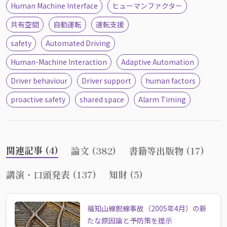
Human Machine Interface
ヒューマンファクター
共有空間
自動運転
運転支援
safety
Automated Driving
Human-Machine Interaction
Adaptive Automation
Driver behaviour
Driver support
human factors
proactive safety
shared space
Alarm Timing
関連記事 (4)
論文 (382)
書籍等出版物 (17)
講演・口頭発表 (137)
知財 (5)
福知山線脱線事故（2005年4月）の新
たな原因論と予防策を提示