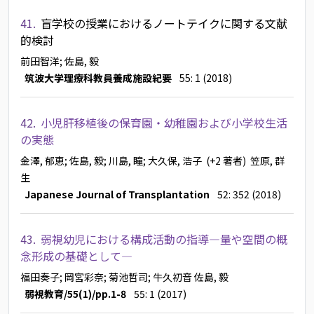
41.
盲学校の授業におけるノートテイクに関する文献
的検討
前田智洋
; 佐島, 毅
筑波大学理療科教員養成施設紀要
55: 1 (2018)
42.
小児肝移植後の保育園・幼稚園および小学校生活
の実態
金澤, 郁恵
; 佐島, 毅
; 川島, 瞳
; 大久保, 浩子
(+2 著者)
笠原, 群
生
Japanese Journal of Transplantation
52: 352 (2018)
43.
弱視幼児における構成活動の指導―量や空間の概
念形成の基礎として―
福田奏子
; 岡宮彩奈
; 菊池哲司
; 牛久初音
佐島, 毅
弱視教育/55(1)/pp.1-8
55: 1 (2017)