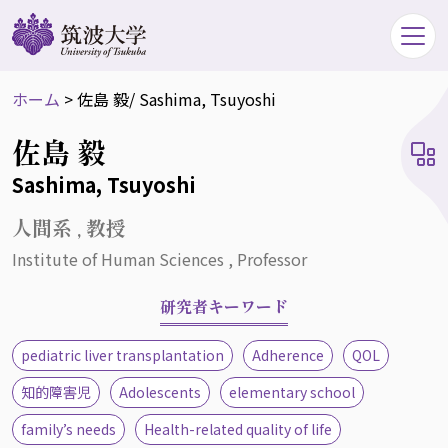
ホーム
>
佐島 毅
/ Sashima, Tsuyoshi
佐島 毅
Sashima, Tsuyoshi
人間系 , 教授
Institute of Human Sciences , Professor
研究者キーワード
pediatric liver transplantation
Adherence
QOL
知的障害児
Adolescents
elementary school
family’s needs
Health-related quality of life