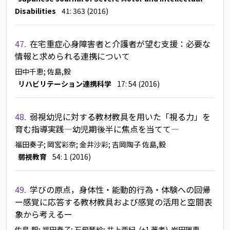
Disabilities
41: 363 (2016)
47.
在宅重症心身障害者と介護者が望む支援：必要な
情報と求められる連携について
田中千恵
; 佐島,毅
リハビリテーション連携科学
17: 54 (2016)
48.
弱視幼児に対する教材教具を用いた「視る力」を
育む指導実践―幼児期後半に焦点を当てて―
福田奏子
; 岡宮彩奈
; 金井沙彩
; 吉岡陶子
佐島,毅
弱視教育
54: 1 (2016)
49.
学びの原点，身体性・能動的行為・体験への回帰
ー感覚に応答する教材教具および感覚の活用と空間表
象から考えるー
佐島,毅
; 福田奏子
; 石飛琴絵
; 井上亜紀
(+1 著者)
岩田理恵