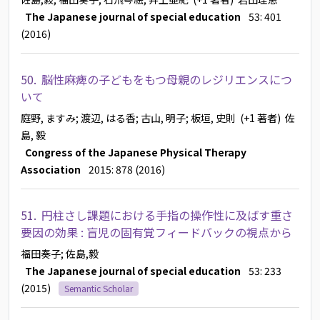
The Japanese journal of special education
53: 401
(2016)
50.
脳性麻痺の子どもをもつ母親のレジリエンスにつ
いて
庭野, ますみ
; 渡辺, はる香
; 古山, 明子
; 板垣, 史則
(+1 著者)
佐
島, 毅
Congress of the Japanese Physical Therapy
Association
2015: 878 (2016)
51.
円柱さし課題における手指の操作性に及ばす重さ
要因の効果 : 盲児の固有覚フィードバックの視点から
福田奏子
; 佐島,毅
The Japanese journal of special education
53: 233
(2015)
Semantic Scholar