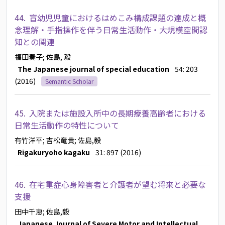
44.
盲幼児児童におけるはめこみ構成課題の達成と概
念理解・手指操作を伴う日常生活動作・大規模空間認
知との関連
福田奏子
; 佐島, 毅
The Japanese journal of special education
54: 203
(2016)
Semantic Scholar
45.
入院または施設入所中の長期療養高齢者における
日常生活動作の特性について
有竹洋平
; 吉松竜貴
; 佐島,毅
Rigakuryoho kagaku
31: 897 (2016)
46.
在宅重症心身障害者と介護者が望む将来と必要な
支援
田中千恵
; 佐島,毅
Japanese Journal of Severe Motor and Intellectual