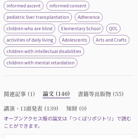
informed ascent
informed consent
pediatric liver transplantation
Adherence
children who are blind
Elementary School
QOL
activities of daily living
Adolescents
Arts and Crafts
children with intellectual disabilities
children with mental retardation
論文 (146)
関連記事 (1)
書籍等出版物 (55)
講演・口頭発表 (139)
知財 (0)
オープンアクセス版の論文は「つくばリポジトリ」で読む
ことができます。