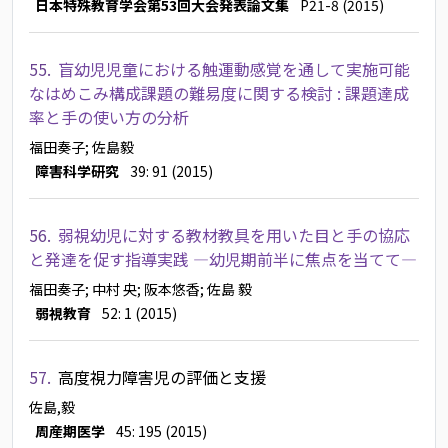
日本特殊教育学会第53回大会発表論文集
P21-8 (2015)
55.
盲幼児児童における触運動感覚を通して実施可能
なはめこみ構成課題の難易度に関する検討 : 課題達成
率と手の使い方の分析
福田奏子
; 佐島毅
障害科学研究
39: 91 (2015)
56.
弱視幼児に対する教材教具を用いた目と手の協応
と発達を促す指導実践 ―幼児期前半に焦点を当てて―
福田奏子
; 中村 央
; 阪本悠香
; 佐島 毅
弱視教育
52: 1 (2015)
57.
高度視力障害児の評価と支援
佐島,毅
周産期医学
45: 195 (2015)