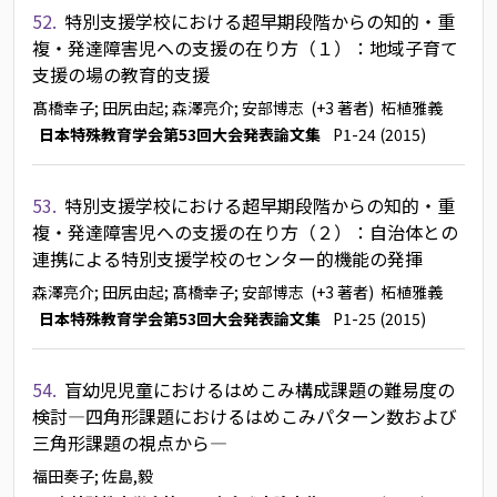
52.
特別支援学校における超早期段階からの知的・重
複・発達障害児への支援の在り方（１）：地域子育て
支援の場の教育的支援
髙橋幸子
; 田尻由起
; 森澤亮介
; 安部博志
(+3 著者)
柘植雅義
日本特殊教育学会第53回大会発表論文集
P1-24 (2015)
53.
特別支援学校における超早期段階からの知的・重
複・発達障害児への支援の在り方（２）：自治体との
連携による特別支援学校のセンター的機能の発揮
森澤亮介
; 田尻由起
; 髙橋幸子
; 安部博志
(+3 著者)
柘植雅義
日本特殊教育学会第53回大会発表論文集
P1-25 (2015)
54.
盲幼児児童におけるはめこみ構成課題の難易度の
検討―四角形課題におけるはめこみパターン数および
三角形課題の視点から―
福田奏子
; 佐島,毅