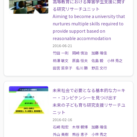
高等教育における障害学生支援に関す
る研究リサーチユニット
Aiming to become a university that
nurtures multiple skills required to
provide support based on
reasonable accommodation
2016-06-21
竹田 一則
岡崎 慎治
加藤 靖佳
柿澤 敏文
原島 恒夫
佐島 毅
小林 秀之
田宮 菜奈子
名川 勝
野呂 文行
未来社会で必要となる基本的な力＝キ
ー・コンピテンシーを見つけ出す
未来の子ども育ち研究支援リサーチユ
ニット
2016-02-16
石崎 和宏
木塚 朝博
加藤 靖佳
外山 美樹
熊谷 恵子
小林 秀之