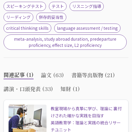
スピーキングテスト
テスト
リスニング指導
リーディング
併存的妥当性
critical thinking skills
language assessment / testing
meta-analysis, study abroad duration, predeparture
proficiency, effect size, L2 proficiency
関連記事 (1)
論文 (63)
書籍等出版物 (21)
講演・口頭発表 (33)
知財 (1)
教室現場から真摯に学び、理論に 裏付
けされた確かな実践を目指す
英語教育学：理論と実践の統合リサー
チユニット