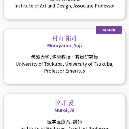
Institute of Art and Design, Associate Professor
ALUMNI
村山 祐司
Murayama, Yuji
筑波大学, 名誉教授・客員研究員
University of Tsukuba, University of Tsukuba,
Professor Emeritus
室井 愛
Muroi, Ai
医学医療系, 講師
Institute of Medicine, Assistant Professor