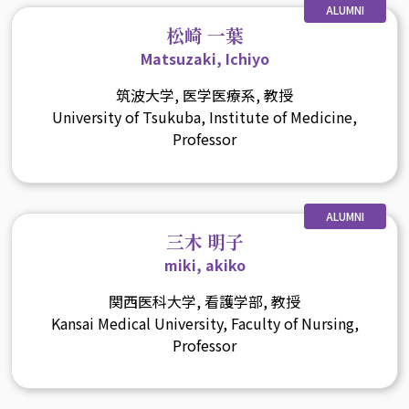
ALUMNI
松崎 一葉
Matsuzaki, Ichiyo
筑波大学, 医学医療系, 教授
University of Tsukuba, Institute of Medicine,
Professor
ALUMNI
三木 明子
miki, akiko
関西医科大学, 看護学部, 教授
Kansai Medical University, Faculty of Nursing,
Professor