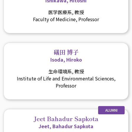
Ishikawa, Hitoshi
医学医療系, 教授
Faculty of Medicine, Professor
礒田 博子
Isoda, Hiroko
生命環境系, 教授
Institute of Life and Environmental Sciences,
Professor
ALUMNI
Jeet Bahadur Sapkota
Jeet, Bahadur Sapkota