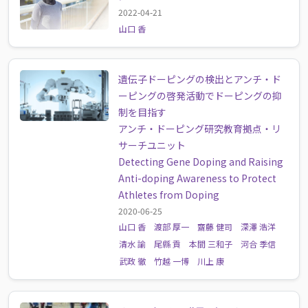
2022-04-21
山口 香
遺伝子ドーピングの検出とアンチ・ド
ーピングの啓発活動でドーピングの抑
制を目指す
アンチ・ドーピング研究教育拠点・リ
サーチユニット
Detecting Gene Doping and Raising
Anti-doping Awareness to Protect
Athletes from Doping
2020-06-25
山口 香
渡部 厚一
齋藤 健司
深澤 浩洋
清水 諭
尾縣 貢
本間 三和子
河合 季信
武政 徹
竹越 一博
川上 康