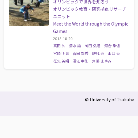
オリンピックで世界を知ろう
オリンピック教育・研究拠点リサーチ
ユニット
Meet the World through the Olympic
Games
2015-10-20
真田 久
清水 諭
岡田 弘隆
河合 季信
宮崎 明世
香田 郡秀
嵯峨 寿
山口 香
征矢 英昭
澤江 幸則
齊藤 まゆみ
© University of Tsukuba