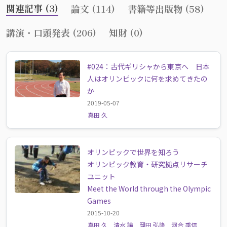
関連記事 (3)
論文 (114)
書籍等出版物 (58)
講演・口頭発表 (206)
知財 (0)
#024：古代ギリシャから東京へ 日本
人はオリンピックに何を求めてきたの
か
2019-05-07
真田 久
オリンピックで世界を知ろう
オリンピック教育・研究拠点リサーチ
ユニット
Meet the World through the Olympic
Games
2015-10-20
真田 久
清水 諭
岡田 弘隆
河合 季信