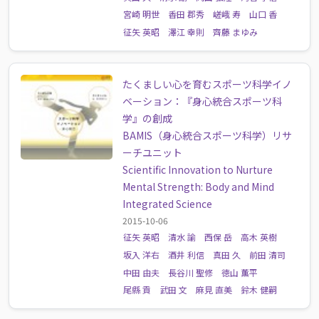
宮崎 明世
香田 郡秀
嵯峨 寿
山口 香
征矢 英昭
澤江 幸則
齊藤 まゆみ
たくましい心を育むスポーツ科学イノ
ベーション：『身心統合スポーツ科
学』の創成
BAMIS（身心統合スポーツ科学）リサ
ーチユニット
Scientific Innovation to Nurture
Mental Strength: Body and Mind
Integrated Science
2015-10-06
征矢 英昭
清水 諭
西保 岳
高木 英樹
坂入 洋右
酒井 利信
真田 久
前田 清司
中田 由夫
長谷川 聖修
徳山 薫平
尾縣 貢
武田 文
麻見 直美
鈴木 健嗣