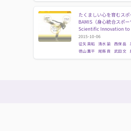
たくましい心を育むスポ
BAMIS（身心統合スポ
Scientific Innovation t
2015-10-06
征矢 英昭
清水 諭
西保 岳
徳山 薫平
尾縣 貢
武田 文