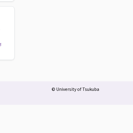
e
修
© University of Tsukuba