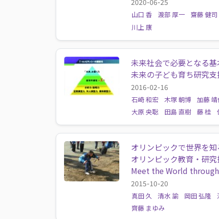
2020-06-25
山口 香
渡部 厚一
齋藤 健司
川上 康
未来社会で必要となる基
未来の子ども育ち研究支
2016-02-16
石崎 和宏
木塚 朝博
加藤 靖
大原 央聡
田島 直樹
藤 桂
オリンピックで世界を知
オリンピック教育・研究
Meet the World throug
2015-10-20
真田 久
清水 諭
岡田 弘隆
齊藤 まゆみ