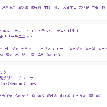
深澤 浩洋
清水 諭
尾縣 貢
本間 三和子
河合 季信
武政 徹
竹越 一博
本的な力＝キー・コンピテンシーを見つけ出す
援リサーチユニット
佳
外山 美樹
熊谷 恵子
小林 秀之
庄司 一子
清水 美憲
清水 諭
太田 
仏山 輝美
茂呂 雄二
澤江 幸則
濱口 佳和
ろう
拠点リサーチユニット
h the Olympic Games
河合 季信
宮崎 明世
香田 郡秀
嵯峨 寿
山口 香
征矢 英昭
澤江 幸則