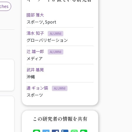
ches
國部 雅大
スポーツ, Sport
清水 知子
ALUMNI
グローバリゼーション
辻 雄一郎
ALUMNI
メディア
武井 基晃
沖縄
邊 ギョン鎬
ALUMNI
スポーツ
この研究者の情報を共有