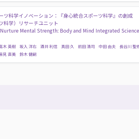
ーツ科学イノベーション：『身心統合スポーツ科学』の創成
ーツ科学）リサーチユニット
o Nurture Mental Strength: Body and Mind Integrated Scienc
高木 英樹
坂入 洋右
酒井 利信
真田 久
前田 清司
中田 由夫
長谷川 聖
麻見 直美
鈴木 健嗣