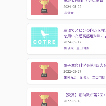
第5回理論化学会奨励賞
2024-05-22
堀 優太
室温でスピンの向きを揃
を用いた超高感度MRI
2024-05-17
堀 優太
重田 育照
量子生命科学会第4回大
2022-05-27
庄司 光男
堀 優太
重田 育照
【受賞】堀助教が第2回
2022-05-18