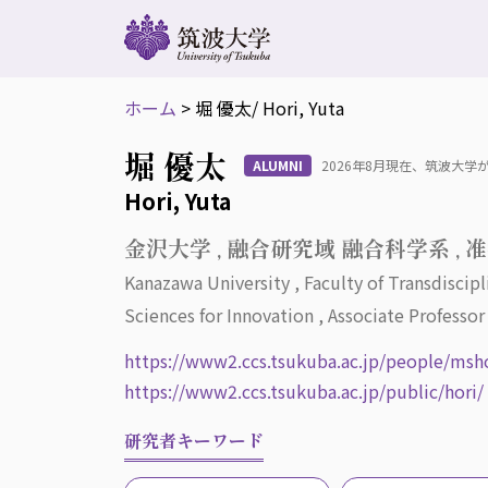
ホーム
>
堀 優太
/ Hori, Yuta
堀 優太
ALUMNI
2026年8月現在、筑波大
Hori, Yuta
金沢大学 , 融合研究域 融合科学系 , 
Kanazawa University , Faculty of Transdiscipl
Sciences for Innovation , Associate Professor
https://www2.ccs.tsukuba.ac.jp/people/msho
https://www2.ccs.tsukuba.ac.jp/public/hori/
研究者キーワード