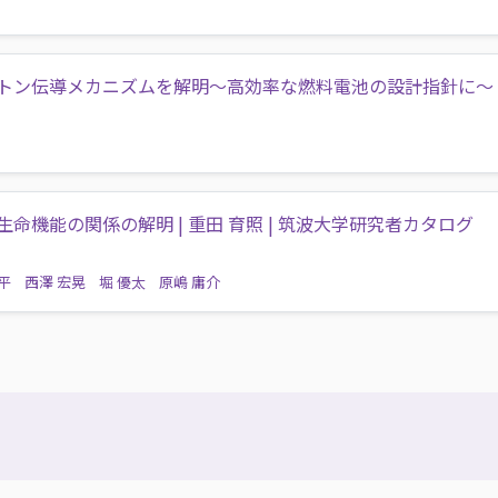
トン伝導メカニズムを解明〜高効率な燃料電池の設計指針に〜
命機能の関係の解明 | 重田 育照 | 筑波大学研究者カタログ
平
西澤 宏晃
堀 優太
原嶋 庸介