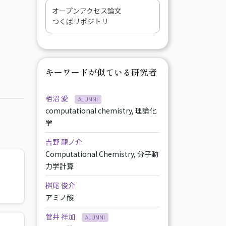
オープンアクセス論文
つくばリポジトリ
キーワードが似ている研究者
栢沼 愛
ALUMNI
computational chemistry, 理論化
学
吉野 龍ノ介
Computational Chemistry, 分子動
力学計算
桝尾 俊介
アミノ酸
菅井 祥加
ALUMNI