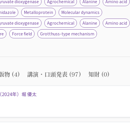
yruvate dioxygenase
Agrochemical
Alanine
Amino acid
midazole
Metalloprotein
Molecular dynamics
yruvate dioxygenase
Agrochemical
Alanine
Amino acid
re
Force field
Grotthuss-type mechanism
物 (4)
講演・口頭発表 (97)
知財 (0)
（2024年）堀 優太