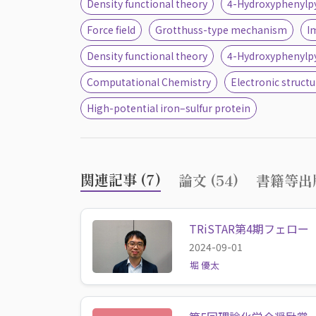
Density functional theory
4-Hydroxyphenylp
Force field
Grotthuss-type mechanism
I
Density functional theory
4-Hydroxyphenylp
Computational Chemistry
Electronic structu
High-potential iron–sulfur protein
関連記事 (7)
論文 (54)
書籍等出版
TRiSTAR第4期フェロー
2024-09-01
堀 優太