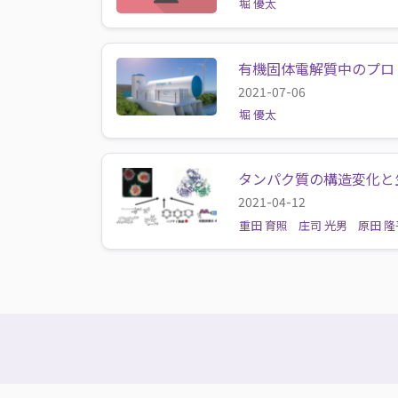
堀 優太
有機固体電解質中のプロ
2021-07-06
堀 優太
タンパク質の構造変化と生
2021-04-12
重田 育照
庄司 光男
原田 隆