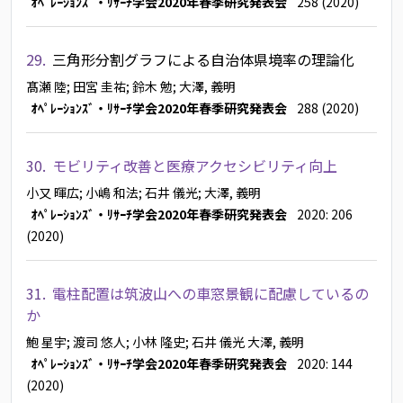
ｵﾍﾟﾚｰｼｮﾝｽﾞ・ﾘｻｰﾁ学会2020年春季研究発表会
258 (2020)
29.
三角形分割グラフによる自治体県境率の理論化
髙瀬 陸
; 田宮 圭祐
; 鈴木 勉
; 大澤, 義明
ｵﾍﾟﾚｰｼｮﾝｽﾞ・ﾘｻｰﾁ学会2020年春季研究発表会
288 (2020)
30.
モビリティ改善と医療アクセシビリティ向上
小又 暉広
; 小嶋 和法
; 石井 儀光
; 大澤, 義明
ｵﾍﾟﾚｰｼｮﾝｽﾞ・ﾘｻｰﾁ学会2020年春季研究発表会
2020: 206
(2020)
31.
電柱配置は筑波山への車窓景観に配慮しているの
か
鮑 星宇
; 渡司 悠人
; 小林 隆史
; 石井 儀光
大澤, 義明
ｵﾍﾟﾚｰｼｮﾝｽﾞ・ﾘｻｰﾁ学会2020年春季研究発表会
2020: 144
(2020)