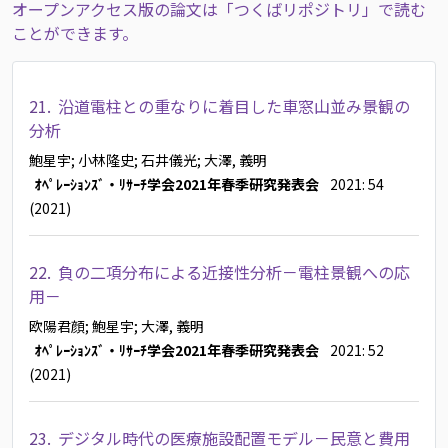
オープンアクセス版の論文は「つくばリポジトリ」で読む
ことができます。
21.
沿道電柱との重なりに着目した車窓山並み景観の
分析
鮑星宇
; 小林隆史
; 石井儀光
; 大澤, 義明
ｵﾍﾟﾚｰｼｮﾝｽﾞ・ﾘｻｰﾁ学会2021年春季研究発表会
2021: 54
(2021)
22.
負の二項分布による近接性分析－電柱景観への応
用－
欧陽君顔
; 鮑星宇
; 大澤, 義明
ｵﾍﾟﾚｰｼｮﾝｽﾞ・ﾘｻｰﾁ学会2021年春季研究発表会
2021: 52
(2021)
23.
デジタル時代の医療施設配置モデル－民意と費用