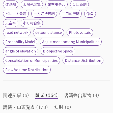
道路網
太陽光発電
確率モデル
迂回距離
パレート最適
一方通行規制
二目的空間
仰角
天空率
市町村合併
road network
detour distance
Photovoltaic
Probability Model
Adjustment among Municipalities
angle of elevation
Biobjective Space
Consolidation of Municipalities
Distance Distribution
Flow Volume Distribution
論文 (364)
関連記事 (6)
書籍等出版物 (4)
講演・口頭発表 (170)
知財 (0)