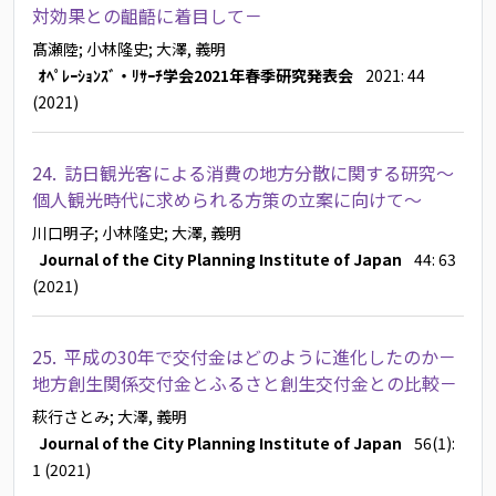
対効果との齟齬に着目して－
髙瀬陸
; 小林隆史
; 大澤, 義明
ｵﾍﾟﾚｰｼｮﾝｽﾞ・ﾘｻｰﾁ学会2021年春季研究発表会
2021: 44
(2021)
24.
訪日観光客による消費の地方分散に関する研究～
個人観光時代に求められる方策の立案に向けて～
川口明子
; 小林隆史
; 大澤, 義明
Journal of the City Planning Institute of Japan
44: 63
(2021)
25.
平成の30年で交付金はどのように進化したのか－
地方創生関係交付金とふるさと創生交付金との比較－
萩行さとみ
; 大澤, 義明
Journal of the City Planning Institute of Japan
56(1):
1 (2021)