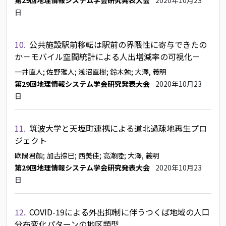
第29回地理情報システム学会研究発表大会
2020年10月23
日
10.
公共施設駅前移転は駅前の界隈性に寄与できたの
か－モバイル空間統計による人出増減率の可視化－
一井直人
; 佐野雅人
; 浅沼直樹
; 鈴木勉
; 大澤, 義明
第29回地理情報システム学会研究発表大会
2020年10月23
日
11.
筑波大学と天塩町連携による道北過疎地再生プロ
ジェクト
欧陽君顔
; 加古捺巳
; 西美佳
; 高瀬陸
; 大澤, 義明
第29回地理情報システム学会研究発表大会
2020年10月23
日
12.
COVID-19による外出抑制に伴うつくば地域の人口
分布変化パターンの地区類型