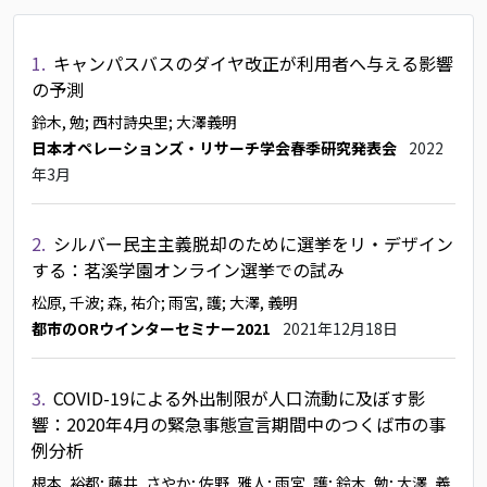
1.
キャンパスバスのダイヤ改正が利用者へ与える影響
の予測
鈴木, 勉
; 西村詩央里
; 大澤義明
日本オペレーションズ・リサーチ学会春季研究発表会
2022
年3月
2.
シルバー民主主義脱却のために選挙をリ・デザイン
する：茗溪学園オンライン選挙での試み
松原, 千波
; 森, 祐介
; 雨宮, 護
; 大澤, 義明
都市のORウインターセミナー2021
2021年12月18日
3.
COVID-19による外出制限が人口流動に及ぼす影
響：2020年4月の緊急事態宣言期間中のつくば市の事
例分析
根本, 裕都
; 藤井, さやか
; 佐野, 雅人
; 雨宮, 護
; 鈴木, 勉
; 大澤, 義