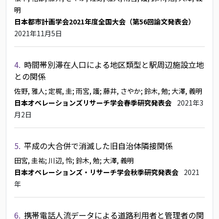
明
日本都市計画学会2021年度全国大会（第56回論文発表会）
2021年11月5日
4.
時間帯別滞在人口による地区類型と駅周辺施設立地
との関係
佐野, 雅人
; 定梶, 圭
; 雨宮, 護
; 藤井, さやか
; 鈴木, 勉
; 大澤, 義明
日本オペレーションズリサーチ学会春季研究発表会
2021年3
月2日
5.
平成の大合併で消滅した旧自治体隣接関係
田宮, 圭祐
; 川辺, 怜
; 鈴木, 勉
; 大澤, 義明
日本オペレーションズ・リサーチ学会秋季研究発表会
2021
年
6.
携帯電話人流データによる道路利用者と管理者の関