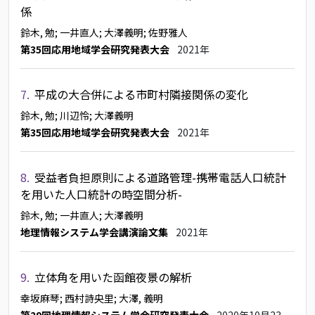
係
鈴木, 勉
; 一井直人
; 大澤義明
; 佐野雅人
第35回応用地域学会研究発表大会
2021年
7.
平成の大合併による市町村隣接関係の変化
鈴木, 勉
; 川辺怜
; 大澤義明
第35回応用地域学会研究発表大会
2021年
8.
受益者負担原則による道路管理-携帯電話人口統計
を用いた人口統計の時空間分析-
鈴木, 勉
; 一井直人
; 大澤義明
地理情報システム学会講演論文集
2021年
9.
立体角を用いた函館夜景の解析
幸坂麻琴
; 西村詩央里
; 大澤, 義明