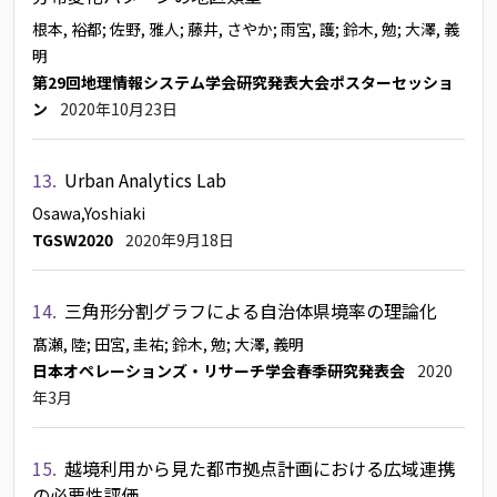
根本, 裕都
; 佐野, 雅人
; 藤井, さやか
; 雨宮, 護
; 鈴木, 勉
; 大澤, 義
明
第29回地理情報システム学会研究発表大会ポスターセッショ
ン
2020年10月23日
13.
Urban Analytics Lab
Osawa,Yoshiaki
TGSW2020
2020年9月18日
14.
三角形分割グラフによる自治体県境率の理論化
髙瀬, 陸
; 田宮, 圭祐
; 鈴木, 勉
; 大澤, 義明
日本オペレーションズ・リサーチ学会春季研究発表会
2020
年3月
15.
越境利用から見た都市拠点計画における広域連携
の必要性評価