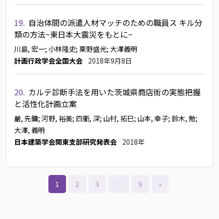
19.
自治体間の派遣人材マッチのための職員ス キル分
類の方法~東日本大震災をもとに~
川島, 宏一
; 小林隆史
; 栗野盛光
; 大澤義明
計画行政学会全国大会
2018年9月8日
20.
カルテ診断手法を用いた茨城県商店街の実態把握
と活性化計画立案
嚴, 先鏞
; 河野, 裕美
; 四衢, 深
; 山村, 拓巳
; 山本, 幸子
; 鈴木, 勉
;
大澤, 義明
日本建築学会関東支部研究発表会
2018年
1
2
3
…
9
»