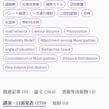
道路網
太陽光発電
確率モデル
迂回距離
パレート最適
一方通行規制
二目的空間
仰角
天空率
市町村合併
road network
detour distance
Photovoltaic
Probability Model
Adjustment among Municipalities
angle of elevation
Biobjective Space
Consolidation of Municipalities
Distance Distribution
Flow Volume Distribution
関連記事 (6)
論文 (364)
書籍等出版物 (4)
講演・口頭発表 (170)
知財 (0)