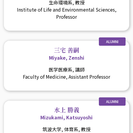
生命環境系, 教授
Institute of Life and Environmental Sciences,
Professor
ALUMNI
三宅 善嗣
Miyake, Zenshi
医学医療系, 講師
Faculty of Medicine, Assistant Professor
ALUMNI
水上 勝義
Mizukami, Katsuyoshi
筑波大学, 体育系, 教授