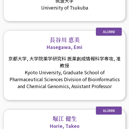
筑波大学
University of Tsukuba
ALUMNI
長谷川 恵美
Hasegawa, Emi
京都大学, 大学院薬学研究科 医薬創成情報科学専攻, 准
教授
Kyoto University, Graduate School of
Pharmaceutical Sciences Division of Bioinformatics
and Chemical Genomics, Assistant Professor
ALUMNI
堀江 健生
Horie, Takeo