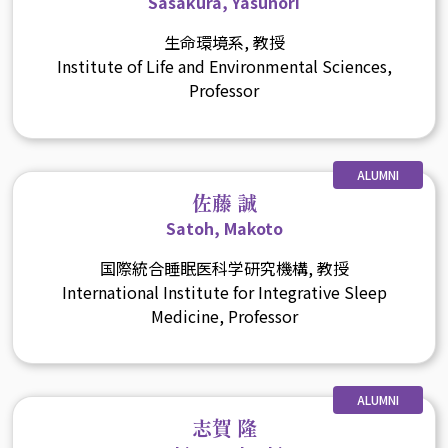
Sasakura, Yasunori
生命環境系, 教授
Institute of Life and Environmental Sciences,
Professor
ALUMNI
佐藤 誠
Satoh, Makoto
国際統合睡眠医科学研究機構, 教授
International Institute for Integrative Sleep
Medicine, Professor
ALUMNI
志賀 隆