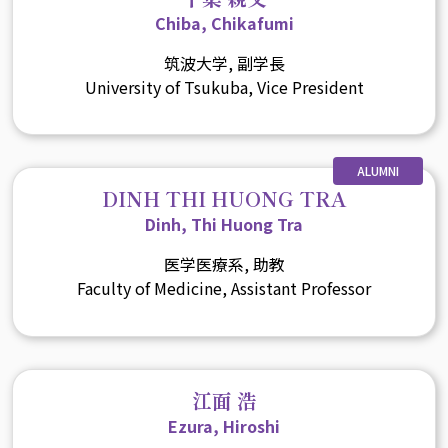
Chiba, Chikafumi
筑波大学, 副学長
University of Tsukuba, Vice President
ALUMNI
DINH THI HUONG TRA
Dinh, Thi Huong Tra
医学医療系, 助教
Faculty of Medicine, Assistant Professor
江面 浩
Ezura, Hiroshi