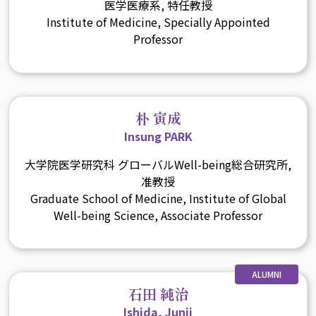
医学医療系, 特任教授
Institute of Medicine, Specially Appointed
Professor
朴 寅成
Insung PARK
大学院医学研究科 グローバルWell-being総合研究所,
准教授
Graduate School of Medicine, Institute of Global
Well-being Science, Associate Professor
ALUMNI
石田 純治
Ishida, Junji