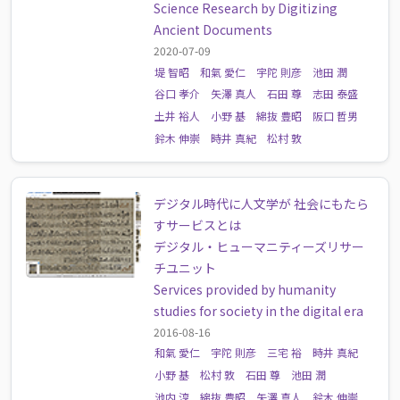
Science Research by Digitizing
Ancient Documents
2020-07-09
堤 智昭
和氣 愛仁
宇陀 則彦
池田 潤
谷口 孝介
矢澤 真人
石田 尊
志田 泰盛
土井 裕人
小野 基
綿抜 豊昭
阪口 哲男
鈴木 伸崇
時井 真紀
松村 敦
デジタル時代に人文学が 社会にもたら
すサービスとは
デジタル・ヒューマニティーズリサー
チユニット
Services provided by humanity
studies for society in the digital era
2016-08-16
和氣 愛仁
宇陀 則彦
三宅 裕
時井 真紀
小野 基
松村 敦
石田 尊
池田 潤
池内 淳
綿抜 豊昭
矢澤 真人
鈴木 伸崇