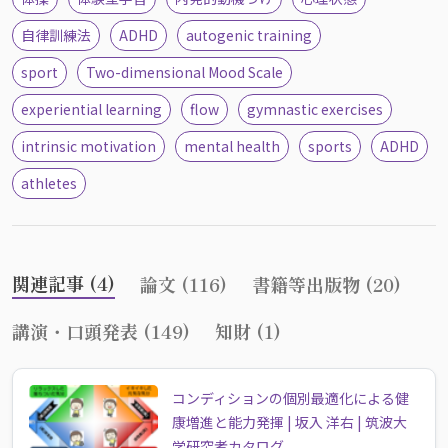
自律訓練法
ADHD
autogenic training
sport
Two-dimensional Mood Scale
experiential learning
flow
gymnastic exercises
intrinsic motivation
mental health
sports
ADHD
athletes
関連記事 (4)
論文 (116)
書籍等出版物 (20)
講演・口頭発表 (149)
知財 (1)
コンディションの個別最適化による健
康増進と能力発揮 | 坂入 洋右 | 筑波大
学研究者カタログ