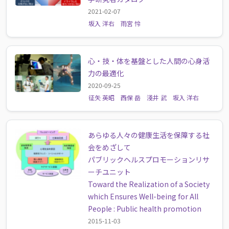
2021-02-07
坂入 洋右
雨宮 怜
心・技・体を基盤とした人間の心身活
力の最適化
2020-09-25
征矢 英昭
西保 岳
淺井 武
坂入 洋右
あらゆる人々の健康生活を保障する社
会をめざして
パブリックヘルスプロモーションリサ
ーチユニット
Toward the Realization of a Society
which Ensures Well-being for All
People : Public health promotion
2015-11-03