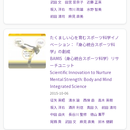
武田 文
田宮 菜奈子
近藤 正英
坂入 洋右
市川 政雄
水野 智美
前田 清司
麻見 直美
たくましい心を育むスポーツ科学イノ
ベーション：『身心統合スポーツ科
学』の創成
BAMIS（身心統合スポーツ科学）リサ
ーチユニット
Scientific Innovation to Nurture
Mental Strength: Body and Mind
Integrated Science
2015-10-06
征矢 英昭
清水 諭
西保 岳
高木 英樹
坂入 洋右
酒井 利信
真田 久
前田 清司
中田 由夫
長谷川 聖修
徳山 薫平
尾縣 貢
武田 文
麻見 直美
鈴木 健嗣