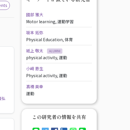
ents
國部 雅大
Motor learning, 運動学習
坂本 拓弥
Physical Education, 体育
紙上 敬太
ALUMNI
physical activity, 運動
小﨑 恵生
Physical activity, 運動
髙橋 英幸
運動
隆弘
この研究者の情報を共有