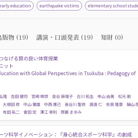
early education
earthquake victims
elementary school stud
版物 (19)
講演・口頭発表 (19)
知財 (0)
つなげる質の良い体育授業
ニット
ducation with Global Perspectives in Tsukuba : Pedagogy of
 弘隆
吉田 健司
宮崎 明世
金谷 麻理子
古川 拓生
寺山 由美
松元 剛
大根田 修
中山 雅雄
中西 康己
長谷川 聖修
渡邉 仁
奈良 隆章
鍋山 
有田 祐二
會田 宏
澤江 幸則
齊藤 まゆみ
ーツ科学イノベーション：『身心統合スポーツ科学』の創成