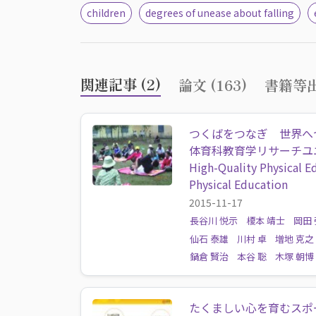
children
degrees of unease about falling
関連記事 (2)
論文 (163)
書籍等出
つくばをつなぎ 世界へ
体育科教育学リサーチユ
High-Quality Physical E
Physical Education
2015-11-17
長谷川 悦示
榎本 靖士
岡田
仙石 泰雄
川村 卓
増地 克之
鍋倉 賢治
本谷 聡
木塚 朝博
たくましい心を育むスポ