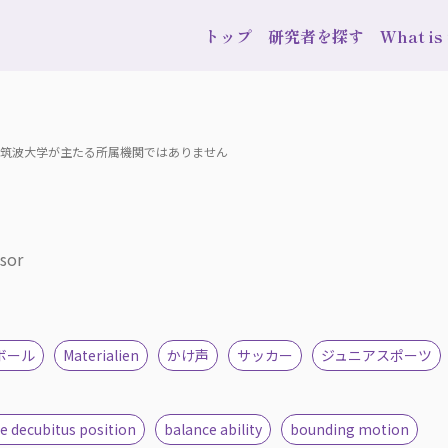
トップ
研究者を探す
What i
在、筑波大学が主たる所属機関ではありません
ssor
ボール
Materialien
かけ声
サッカー
ジュニアスポーツ
the decubitus position
balance ability
bounding motion