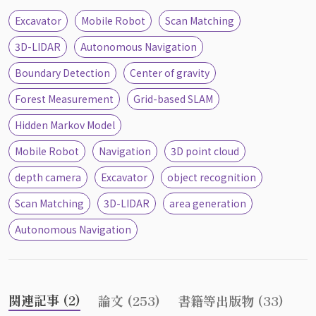
Excavator
Mobile Robot
Scan Matching
3D-LIDAR
Autonomous Navigation
Boundary Detection
Center of gravity
Forest Measurement
Grid-based SLAM
Hidden Markov Model
Mobile Robot
Navigation
3D point cloud
depth camera
Excavator
object recognition
Scan Matching
3D-LIDAR
area generation
Autonomous Navigation
関連記事 (2)
論文 (253)
書籍等出版物 (33)