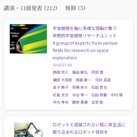
講演・口頭発表 (212)
知財 (5)
宇宙開発を軸に多様な頭脳が集う
学際的宇宙開発リサーチユニット
A group of experts from various
fields for research on space
exploration
2016-07-05
西岡 牧人
亀田 敏弘
阿部 豊
磯部 大吾郎
岡島 敬一
河井 昌道
金子 暁子
若槻 尚斗
松田 哲也
松島 亘志
水谷 孝一
石田 政義
中内 靖
坪内 孝司
藤野 貴康
武若 聡
ロボットと認識されない程に実生活に
取り込まれるロボット技術を