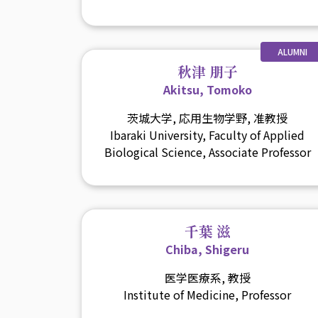
ALUMNI
秋津 朋子
Akitsu, Tomoko
茨城大学, 応用生物学野, 准教授
Ibaraki University, Faculty of Applied
Biological Science, Associate Professor
千葉 滋
Chiba, Shigeru
医学医療系, 教授
Institute of Medicine, Professor