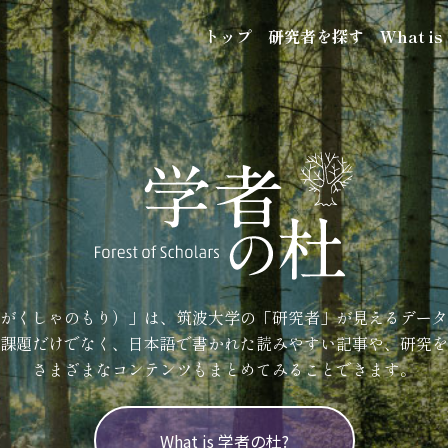
トップ
研究者を探す
What i
がくしゃのもり）」は、筑波大学の「研究者」が見えるデータ
課題だけでなく、日本語で書かれた読みやすい記事や、研究を
さまざまなコンテンツもまとめてみることできます。
What is 学者の杜?