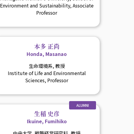
Environment and Sustainability, Associate
Professor
本多 正尚
Honda, Masanao
生命環境系, 教授
Institute of Life and Environmental
Sciences, Professor
ALUMNI
生稲 史彦
Ikuine, Fumihiko
中央大学, 戦略経営研究科, 教授