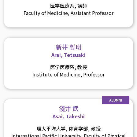
医学医療系, 講師
Faculty of Medicine, Assistant Professor
新井 哲明
Arai, Tetsuaki
医学医療系, 教授
Institute of Medicine, Professor
ALUMNI
淺井 武
Asai, Takeshi
環太平洋大学, 体育学部, 教授
International Pacific University, Faculty of Physical