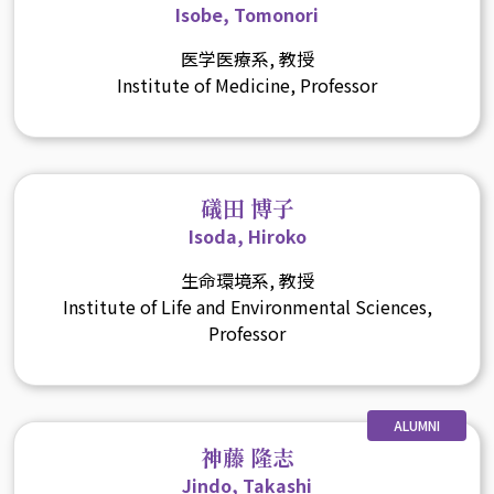
Isobe, Tomonori
医学医療系, 教授
Institute of Medicine, Professor
礒田 博子
Isoda, Hiroko
生命環境系, 教授
Institute of Life and Environmental Sciences,
Professor
ALUMNI
神藤 隆志
Jindo, Takashi