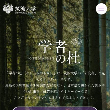
「学者の杜（がくしゃのもり）」は、筑波大学の「研究者」が見
えるデータベースです。
最新の研究業績や研究課題だけでなく、日本語で書かれた読みや
すい記事や、研究を紹介するムービーなど
さまざまなコンテンツもまとめてみることできます。