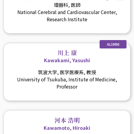
環器科, 医師
National Cerebral and Cardiovascular Center,
Research Institute
ALUMNI
川上 康
Kawakami, Yasushi
筑波大学, 医学医療系, 教授
University of Tsukuba, Institute of Medicine,
Professor
河本 浩明
Kawamoto, Hiroaki