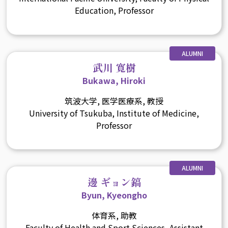
Education, Professor
ALUMNI
武川 寛樹
Bukawa, Hiroki
筑波大学, 医学医療系, 教授
University of Tsukuba, Institute of Medicine,
Professor
ALUMNI
邊 ギョン鎬
Byun, Kyeongho
体育系, 助教
Faculty of Health and Sport Sciences, Assistant