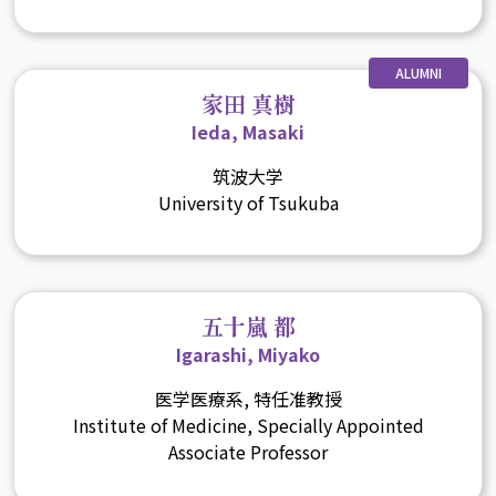
ALUMNI
家田 真樹
Ieda, Masaki
筑波大学
University of Tsukuba
五十嵐 都
Igarashi, Miyako
医学医療系, 特任准教授
Institute of Medicine, Specially Appointed
Associate Professor