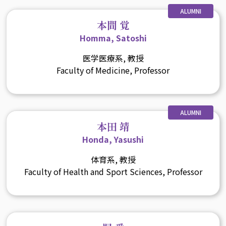
ALUMNI
本間 覚
Homma, Satoshi
医学医療系, 教授
Faculty of Medicine, Professor
ALUMNI
本田 靖
Honda, Yasushi
体育系, 教授
Faculty of Health and Sport Sciences, Professor