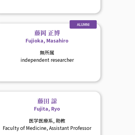
ALUMNI
藤岡 正博
Fujioka, Masahiro
無所属
independent researcher
藤田 諒
Fujita, Ryo
医学医療系, 助教
Faculty of Medicine, Assistant Professor