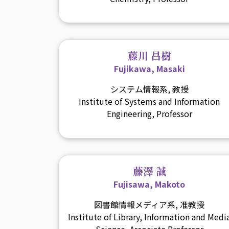
藤川 昌樹
Fujikawa, Masaki
システム情報系, 教授
Institute of Systems and Information
Engineering, Professor
藤澤 誠
Fujisawa, Makoto
図書館情報メディア系, 准教授
Institute of Library, Information and Medi
Science, Associate Professor