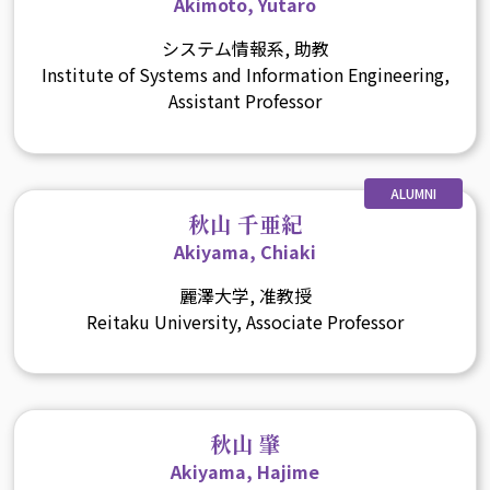
Akimoto, Yutaro
システム情報系, 助教
Institute of Systems and Information Engineering,
Assistant Professor
ALUMNI
秋山 千亜紀
Akiyama, Chiaki
麗澤大学, 准教授
Reitaku University, Associate Professor
秋山 肇
Akiyama, Hajime