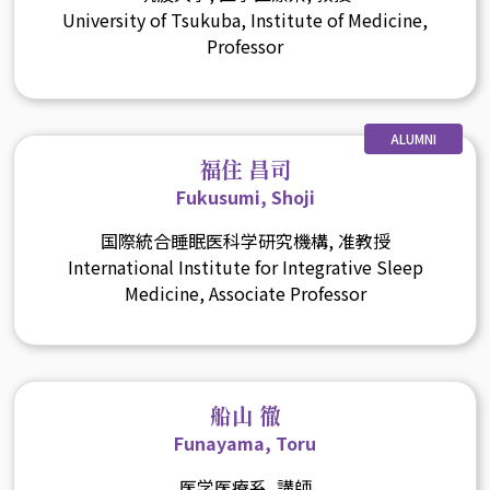
University of Tsukuba, Institute of Medicine,
Professor
ALUMNI
福住 昌司
Fukusumi, Shoji
国際統合睡眠医科学研究機構, 准教授
International Institute for Integrative Sleep
Medicine, Associate Professor
船山 徹
Funayama, Toru
医学医療系, 講師