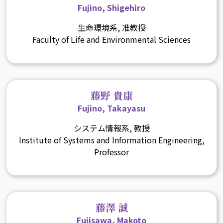
Fujino, Shigehiro
生命環境系, 准教授
Faculty of Life and Environmental Sciences
藤野 貴康
Fujino, Takayasu
システム情報系, 教授
Institute of Systems and Information Engineering,
Professor
藤澤 誠
Fujisawa, Makoto