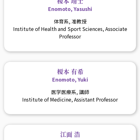
榎本 靖士
Enomoto, Yasushi
体育系, 准教授
Institute of Health and Sport Sciences, Associate
Professor
榎本 有希
Enomoto, Yuki
医学医療系, 講師
Institute of Medicine, Assistant Professor
江面 浩