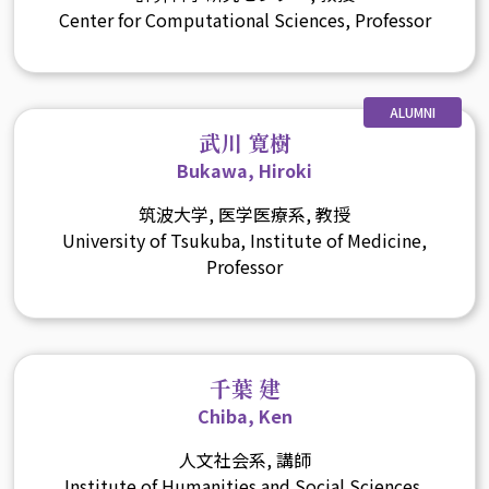
Center for Computational Sciences, Professor
ALUMNI
武川 寛樹
Bukawa, Hiroki
筑波大学, 医学医療系, 教授
University of Tsukuba, Institute of Medicine,
Professor
千葉 建
Chiba, Ken
人文社会系, 講師
Institute of Humanities and Social Sciences,