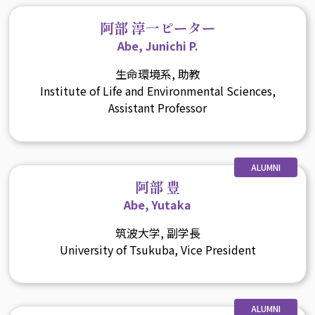
阿部 淳一ピーター
Abe, Junichi P.
生命環境系, 助教
Institute of Life and Environmental Sciences,
Assistant Professor
ALUMNI
阿部 豊
Abe, Yutaka
筑波大学, 副学長
University of Tsukuba, Vice President
ALUMNI