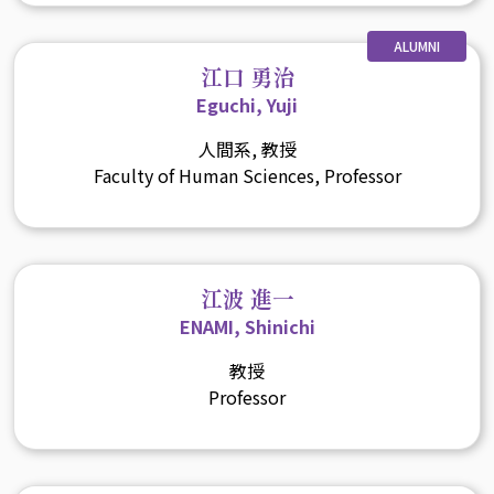
ALUMNI
江口 勇治
Eguchi, Yuji
人間系, 教授
Faculty of Human Sciences, Professor
江波 進一
ENAMI, Shinichi
教授
Professor