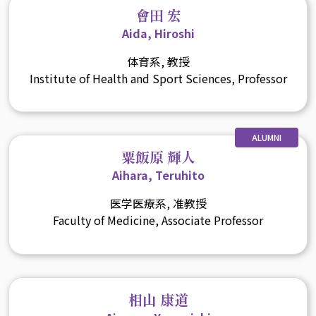
會田 宏
Aida, Hiroshi
体育系, 教授
Institute of Health and Sport Sciences, Professor
ALUMNI
粟飯原 輝人
Aihara, Teruhito
医学医療系, 准教授
Faculty of Medicine, Associate Professor
相山 康道