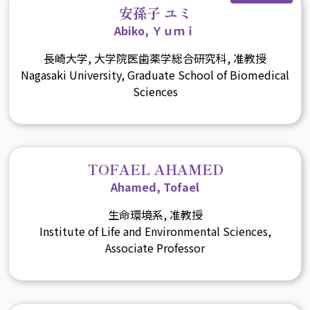
安孫子 ユミ
Abiko, Ｙｕｍｉ
長崎大学, 大学院医歯薬学総合研究科, 准教授
Nagasaki University, Graduate School of Biomedical
Sciences
TOFAEL AHAMED
Ahamed, Tofael
生命環境系, 准教授
Institute of Life and Environmental Sciences,
Associate Professor