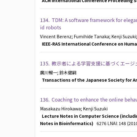
ACM International Conference Proceeding S
134.
TDM: A software framework for eleg
id robots
Vincent Berenz
; Fumihide Tanaka
; Kenji Suzuki
IEEE-RAS International Conference on Huma
135.
教示者による学習支援に基づくエージ
廣川暢一
; 鈴木健嗣
Transactions of the Japanese Society for Art
136.
Coaching to enhance the online behavi
Masakazu Hirokawa
; Kenji Suzuki
Lecture Notes in Computer Science (including
Notes in Bioinformatics)
6276 LNAI: 148 (201