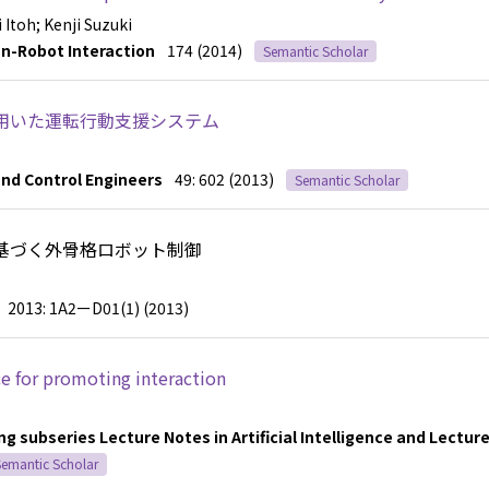
i Itoh
; Kenji Suzuki
n-Robot Interaction
174 (2014)
Semantic Scholar
用いた運転行動支援システム
and Control Engineers
49: 602 (2013)
Semantic Scholar
基づく外骨格ロボット制御
2013: 1A2ーD01(1) (2013)
ce for promoting interaction
 subseries Lecture Notes in Artificial Intelligence and Lectur
emantic Scholar