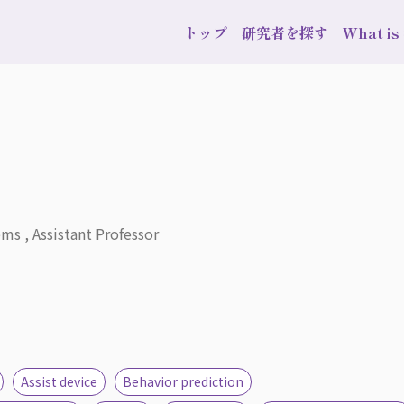
トップ
研究者を探す
What i
ms , Assistant Professor
Assist device
Behavior prediction