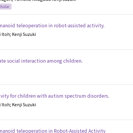
cholar
manoid teleoperation in robot-assisted activity.
i Itoh
; Kenji Suzuki
te social interaction among children.
tivity for children with autism spectrum disorders.
i Itoh
; Kenji Suzuki
umanoid teleoperation in Robot-Assisted Activity