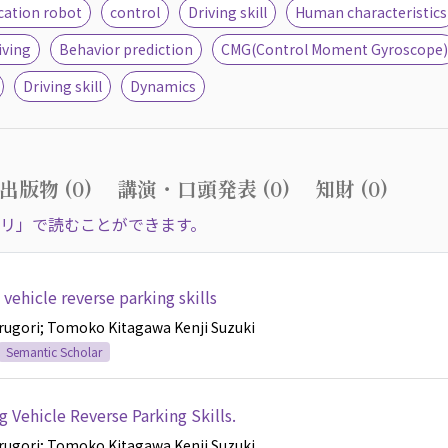
ation robot
control
Driving skill
Human characteristics
iving
Behavior prediction
CMG(Control Moment Gyroscope)
Driving skill
Dynamics
出版物 (0)
講演・口頭発表 (0)
知財 (0)
リ」で読むことができます。
 vehicle reverse parking skills
urugori
; Tomoko Kitagawa
Kenji Suzuki
Semantic Scholar
g Vehicle Reverse Parking Skills.
urugori
; Tomoko Kitagawa
Kenji Suzuki