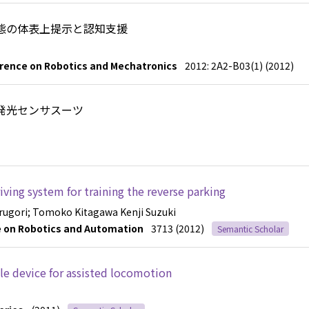
態の体表上提示と認知支援
erence on Robotics and Mechatronics
2012: 2A2-B03(1) (2012)
発光センサスーツ
iving system for training the reverse parking
urugori
; Tomoko Kitagawa
Kenji Suzuki
e on Robotics and Automation
3713 (2012)
Semantic Scholar
le device for assisted locomotion