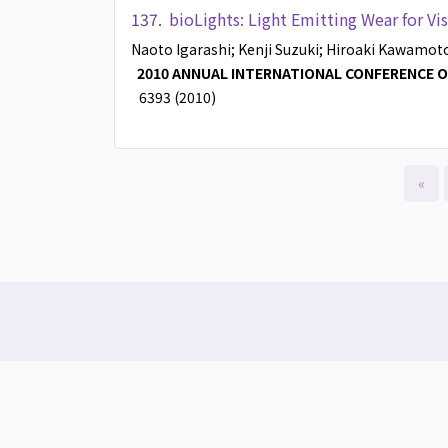
137.
bioLights: Light Emitting Wear for V
Naoto Igarashi
; Kenji Suzuki
; Hiroaki Kawamot
2010 ANNUAL INTERNATIONAL CONFERENCE OF 
6393 (2010)
«