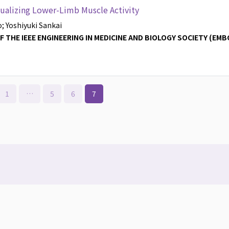
isualizing Lower-Limb Muscle Activity
o
; Yoshiyuki Sankai
THE IEEE ENGINEERING IN MEDICINE AND BIOLOGY SOCIETY (EMB
1
…
5
6
7