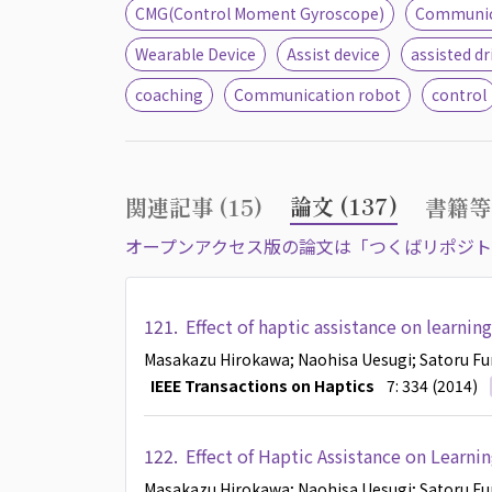
CMG(Control Moment Gyroscope)
Communic
Wearable Device
Assist device
assisted dr
coaching
Communication robot
control
論文 (137)
関連記事 (15)
書籍等
オープンアクセス版の論文は「つくばリポジト
121.
Effect of haptic assistance on learning
Masakazu Hirokawa
; Naohisa Uesugi
; Satoru F
IEEE Transactions on Haptics
7: 334 (2014)
122.
Effect of Haptic Assistance on Learnin
Masakazu Hirokawa
; Naohisa Uesugi
; Satoru F