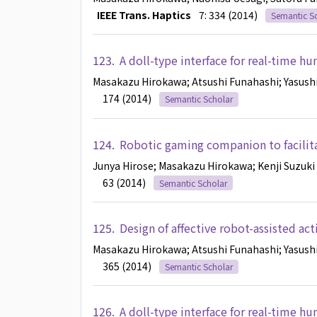
IEEE Trans. Haptics
7: 334 (2014)
Semantic S
123.
A doll-type interface for real-time hu
Masakazu Hirokawa
; Atsushi Funahashi
; Yasush
174 (2014)
Semantic Scholar
124.
Robotic gaming companion to facilita
Junya Hirose
; Masakazu Hirokawa
; Kenji Suzuki
63 (2014)
Semantic Scholar
125.
Design of affective robot-assisted ac
Masakazu Hirokawa
; Atsushi Funahashi
; Yasush
365 (2014)
Semantic Scholar
126.
A doll-type interface for real-time h