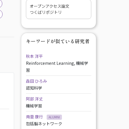
オープンアクセス論文
つくばリポジトリ
キーワードが似ている研究者
秋本 洋平
Reinforcement Learning, 機械学
習
森田 ひろみ
認知科学
阿部 洋丈
機械学習
南雲 康行
ALUMNI
包括脳ネットワーク