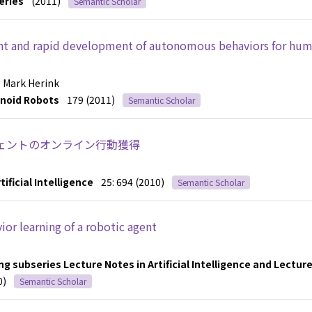
eries
(2011)
Semantic Scholar
ant and rapid development of autonomous behaviors for hu
; Mark Herink
noid Robots
179 (2011)
Semantic Scholar
ェントのオンライン行動獲得
ificial Intelligence
25: 694 (2010)
Semantic Scholar
or learning of a robotic agent
 subseries Lecture Notes in Artificial Intelligence and Lectur
0)
Semantic Scholar