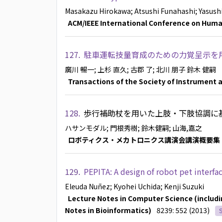
Masakazu Hirokawa
; Atsushi Funahashi
; Yasush
ACM/IEEE International Conference on Huma
127.
駐車運転技量育成のための力覚呈示を
廣川 暢一
; 上杉 直久
; 古郡 了
; 北川 朋子
鈴木 健嗣
Transactions of the Society of Instrument 
128.
歩行補助杖を用いた上肢・下肢協調に
ハサンモダル
; 門根秀樹
; 鈴木健嗣
; 山海,嘉之
ロボティクス・メカトロニクス講演会講演概要集
129.
PEPITA: A design of robot pet interfa
Eleuda Nuñez
; Kyohei Uchida
; Kenji Suzuki
Lecture Notes in Computer Science (including
Notes in Bioinformatics)
8239: 552 (2013)
S