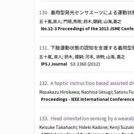
130.
着用型発光センサスーツによる運動状
五十嵐,直人
; 門根,秀樹
; 鈴木,健嗣
; 山海,嘉之
No.12-3 Proceedings of the 2013 JSME Conf
131.
下肢運動状態の認知を支援する着用型
五十嵐, 直人
; 鈴木, 健嗣
; 河本, 浩明
; 山海, 嘉之
IPSJ Journal
53: 1360 (2012)
132.
A haptic instruction based assisted dr
Masakazu Hirokawa
; Naohisa Uesugi
; Satoru F
Proceedings - IEEE International Conferenc
133.
Head orientation sensing by a wearab
Keisuke Takahashi
; Hideki Kadone
; Kenji Suzuki